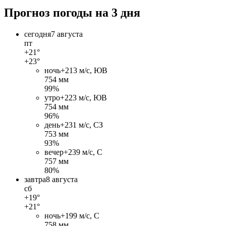
Прогноз погоды на 3 дня
сегодня
7 августа
пт
+21°
+23°
ночь
+21
3 м/c, ЮВ
754 мм
99%
утро
+22
3 м/c, ЮВ
754 мм
96%
день
+23
1 м/c, СЗ
753 мм
93%
вечер
+23
9 м/c, С
757 мм
80%
завтра
8 августа
сб
+19°
+21°
ночь
+19
9 м/c, С
758 мм