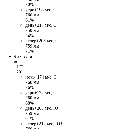
70%
утро
+19
8 м/c, С
760 мм
61%
день
+21
7 м/c, С
759 мм
54%
вечер
+20
5 м/c, С
759 мм
71%
9 августа
вс
+17°
+20°
ночь
+17
4 м/c, С
760 мм
76%
утро
+17
2 м/c, С
760 мм
68%
день
+20
3 м/c, Ю
759 мм
61%
вечер
+21
2 м/c, ЮЗ
760 мм