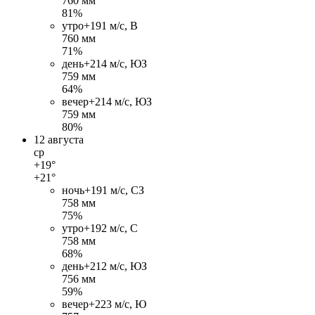
760 мм
81%
утро
+19
1 м/c, В
760 мм
71%
день
+21
4 м/c, ЮЗ
759 мм
64%
вечер
+21
4 м/c, ЮЗ
759 мм
80%
12 августа
ср
+19°
+21°
ночь
+19
1 м/c, СЗ
758 мм
75%
утро
+19
2 м/c, С
758 мм
68%
день
+21
2 м/c, ЮЗ
756 мм
59%
вечер
+22
3 м/c, Ю