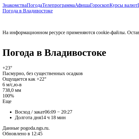
Знакомства
Погода
Телепрограмма
Афиша
Гороскоп
Курсы валют
Погода в Владивостоке
На информационном ресурсе применяются cookie-файлы. Остава
Погода в
Владивостоке
+23
°
Пасмурно, без существенных осадков
Ощущается как +22°
6 м/c,ю-в
738,0 мм
100%
Еще
Восход / закат
06:09 − 20:27
Долгота дня
14 ч 18 мин
Данные pogoda.ngs.ru.
Обновлено в 12:45