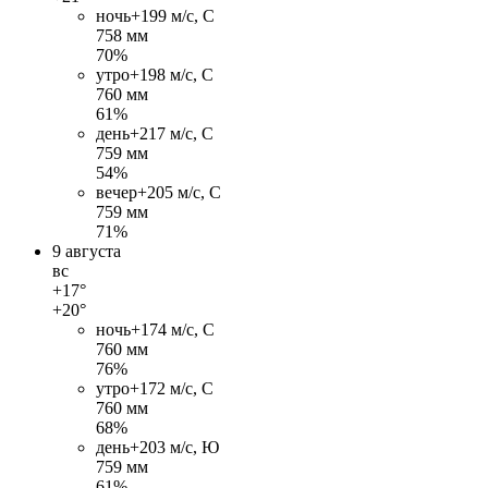
ночь
+19
9 м/c, С
758 мм
70%
утро
+19
8 м/c, С
760 мм
61%
день
+21
7 м/c, С
759 мм
54%
вечер
+20
5 м/c, С
759 мм
71%
9 августа
вс
+17°
+20°
ночь
+17
4 м/c, С
760 мм
76%
утро
+17
2 м/c, С
760 мм
68%
день
+20
3 м/c, Ю
759 мм
61%