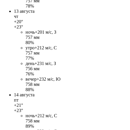
757 мм
78%
13 августа
чт
+20°
+23°
ночь
+20
1 м/c, З
757 мм
80%
утро
+21
2 м/c, С
757 мм
77%
день
+23
1 м/c, З
756 мм
76%
вечер
+23
2 м/c, Ю
758 мм
88%
14 августа
пт
+21°
+23°
ночь
+21
2 м/c, С
758 мм
89%