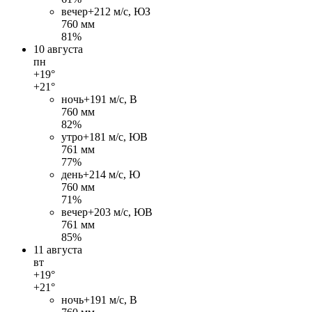
вечер
+21
2 м/c, ЮЗ
760 мм
81%
10 августа
пн
+19°
+21°
ночь
+19
1 м/c, В
760 мм
82%
утро
+18
1 м/c, ЮВ
761 мм
77%
день
+21
4 м/c, Ю
760 мм
71%
вечер
+20
3 м/c, ЮВ
761 мм
85%
11 августа
вт
+19°
+21°
ночь
+19
1 м/c, В