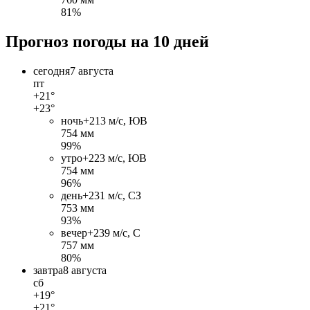
81%
Прогноз погоды на 10 дней
сегодня
7 августа
пт
+21°
+23°
ночь
+21
3 м/c, ЮВ
754 мм
99%
утро
+22
3 м/c, ЮВ
754 мм
96%
день
+23
1 м/c, СЗ
753 мм
93%
вечер
+23
9 м/c, С
757 мм
80%
завтра
8 августа
сб
+19°
+21°